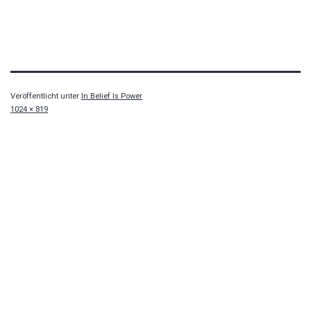
Veröffentlicht unter
In Belief Is Power
Originalgröße
1024 × 819