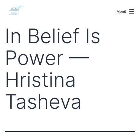
Zum
malenki.net
Inhalt
Menü
springen
In Belief Is
Power —
Hristina
Tasheva