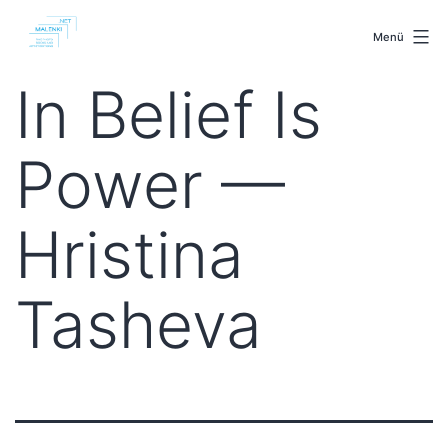
Zum
malenki.net
Inhalt
Menü
springen
In Belief Is
Power —
Hristina
Tasheva