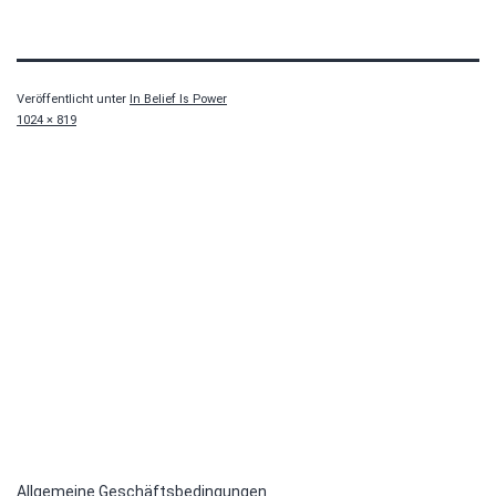
Veröffentlicht unter
In Belief Is Power
Originalgröße
1024 × 819
Allgemeine Geschäftsbedingungen