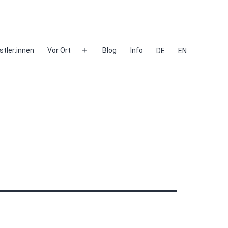
stler:innen
Vor Ort
Blog
Info
DE
EN
Menü
öffnen