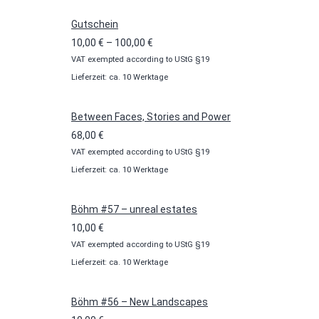
Gutschein
Preisspanne:
10,00
€
–
100,00
€
VAT exempted according to UStG §19
10,00 €
Lieferzeit: ca. 10 Werktage
bis
100,00 €
Between Faces, Stories and Power
68,00
€
VAT exempted according to UStG §19
Lieferzeit: ca. 10 Werktage
Böhm #57 – unreal estates
10,00
€
VAT exempted according to UStG §19
Lieferzeit: ca. 10 Werktage
Böhm #56 – New Landscapes