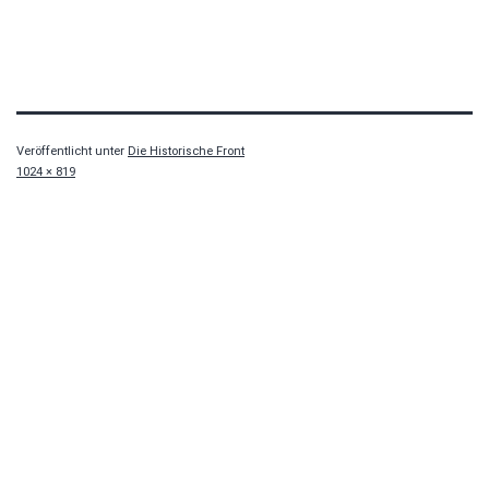
Veröffentlicht unter
Die Historische Front
Originalgröße
1024 × 819