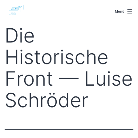
Zum
malenki.net
Inhalt
Menü
springen
Die
Historische
Front — Luise
Schröder