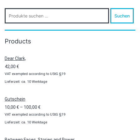
Suche
Suchen
nach:
Products
Dear Clark,
42,00
€
VAT exempted according to UStG §19
Lieferzeit: ca. 10 Werktage
Gutschein
Preisspanne:
10,00
€
–
100,00
€
VAT exempted according to UStG §19
10,00 €
Lieferzeit: ca. 10 Werktage
bis
100,00 €
Between Faces, Stories and Power