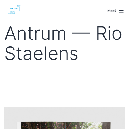
Zum
malenki.net
Inhalt
Menü
springen
Antrum — Rio
Staelens