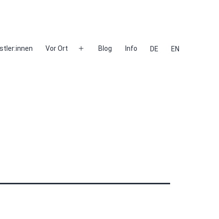
stler:innen
Vor Ort
Blog
Info
DE
EN
Menü
öffnen