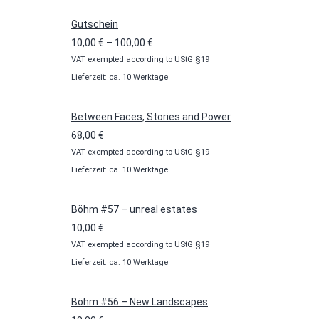
Gutschein
Preisspanne:
10,00
€
–
100,00
€
VAT exempted according to UStG §19
10,00 €
Lieferzeit: ca. 10 Werktage
bis
100,00 €
Between Faces, Stories and Power
68,00
€
VAT exempted according to UStG §19
Lieferzeit: ca. 10 Werktage
Böhm #57 – unreal estates
10,00
€
VAT exempted according to UStG §19
Lieferzeit: ca. 10 Werktage
Böhm #56 – New Landscapes