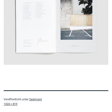
Veröffentlicht unter
Sediment
Originalgröße
1024 × 819