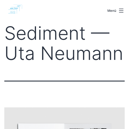
Zum
malenki.net
Inhalt
Menü
springen
Sediment —
Uta Neumann