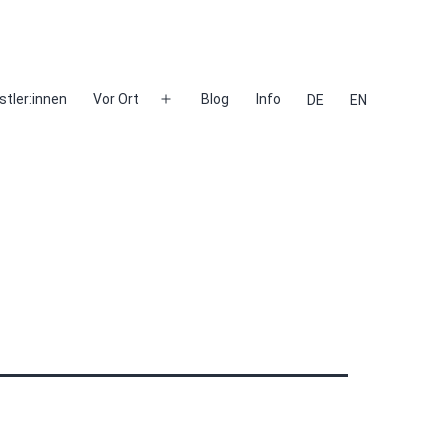
stler:innen
Vor Ort
Blog
Info
DE
EN
Menü
öffnen