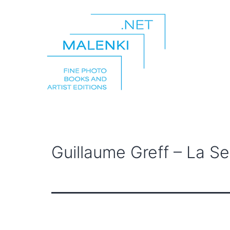
Zum
Inhalt
springen
malenki.net
Guillaume Greff – La S