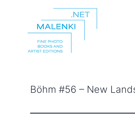
Zum
Inhalt
springen
malenki.net
Böhm #56 – New Landsc