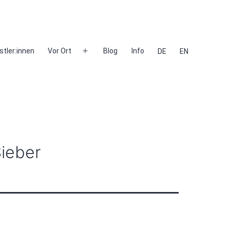
stler:innen
Vor Ort
Blog
Info
DE
EN
Menü
öffnen
ieber