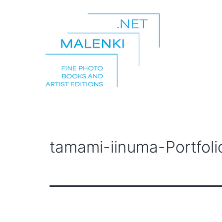
Zum
Inhalt
springen
malenki.net
tamami-iinuma-Portfol