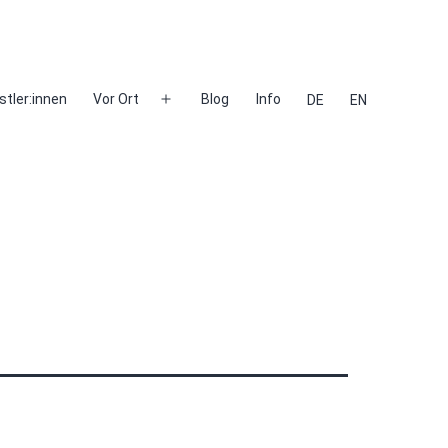
stler:innen
Vor Ort
Blog
Info
DE
EN
Menü
öffnen