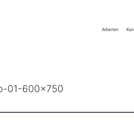
Arbeiten
Kün
io-01-600×750