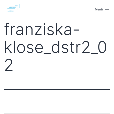
Zum
malenki.net
Inhalt
Menü
springen
franziska-
klose_dstr2_0
2