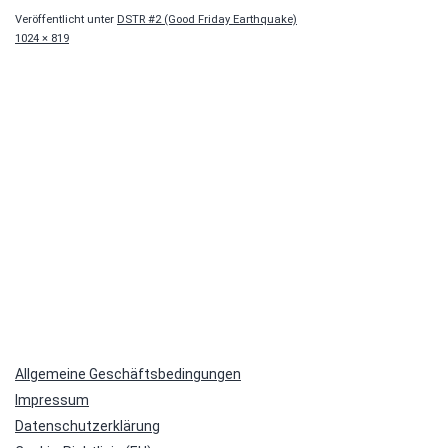
Veröffentlicht unter
DSTR #2 (Good Friday Earthquake)
Originalgröße
1024 × 819
Allgemeine Geschäftsbedingungen
Impressum
Datenschutzerklärung