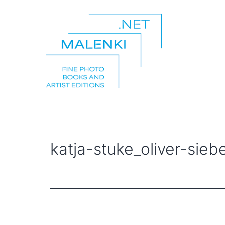
Zum
Inhalt
springen
malenki.net
katja-stuke_oliver-sieb