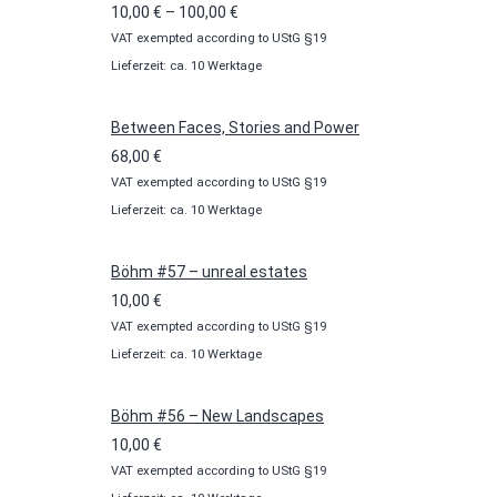
Preisspanne:
10,00
€
–
100,00
€
VAT exempted according to UStG §19
10,00 €
Lieferzeit: ca. 10 Werktage
bis
100,00 €
Between Faces, Stories and Power
68,00
€
VAT exempted according to UStG §19
Lieferzeit: ca. 10 Werktage
Böhm #57 – unreal estates
10,00
€
VAT exempted according to UStG §19
Lieferzeit: ca. 10 Werktage
Böhm #56 – New Landscapes
10,00
€
VAT exempted according to UStG §19