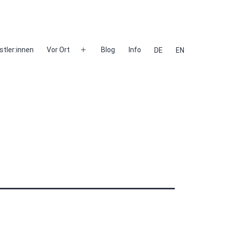
stler:innen
Vor Ort
Blog
Info
DE
EN
Menü
öffnen