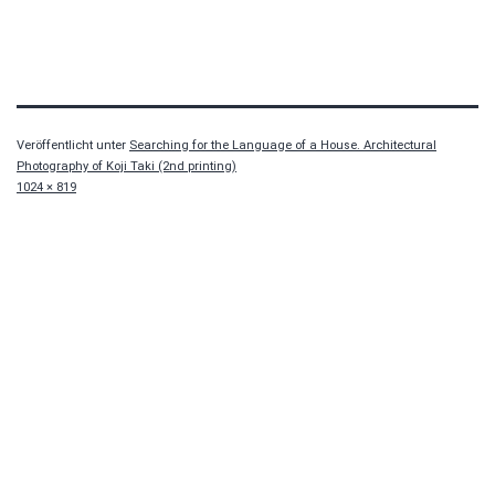
Veröffentlicht unter
Searching for the Language of a House. Architectural
Photography of Koji Taki (2nd printing)
Originalgröße
1024 × 819