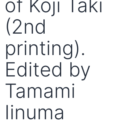
of Koji Taki
(2nd
printing).
Edited by
Tamami
Iinuma