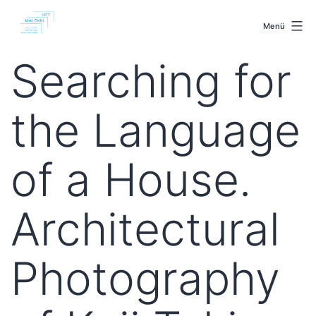
Zum
malenki.net
Inhalt
Menü
springen
Searching for
the Language
of a House.
Architectural
Photography