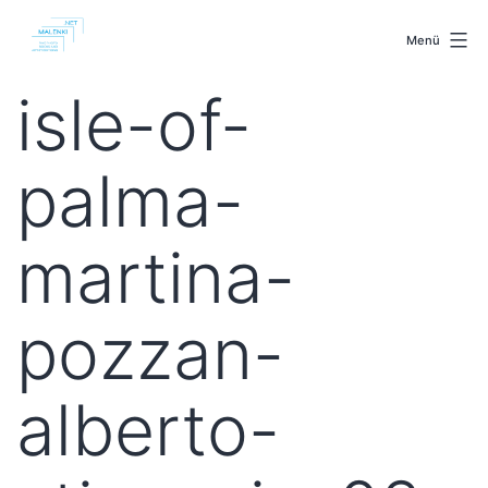
Zum
malenki.net
Inhalt
Menü
springen
isle-of-
palma-
martina-
pozzan-
alberto-