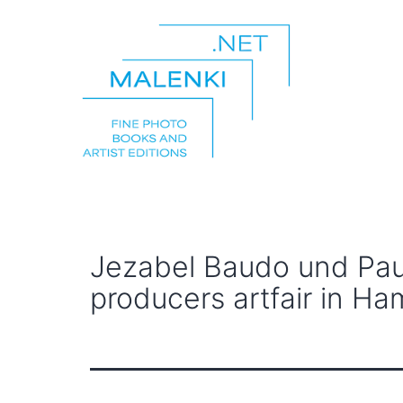
Zum
Inhalt
springen
malenki.net
Jezabel Baudo und Paul
producers artfair in H