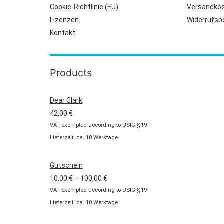
Cookie-Richtlinie (EU)
Versandkos
Lizenzen
Widerrufsb
Kontakt
Products
Dear Clark,
42,00
€
VAT exempted according to UStG §19
Lieferzeit: ca. 10 Werktage
Gutschein
Preisspanne:
10,00
€
–
100,00
€
VAT exempted according to UStG §19
10,00 €
Lieferzeit: ca. 10 Werktage
bis
100,00 €