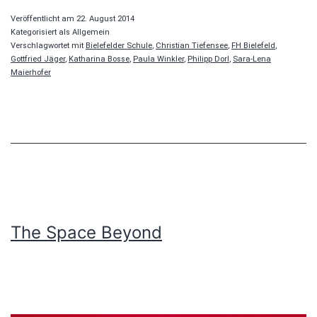
Veröffentlicht am
22. August 2014
Kategorisiert als Allgemein
Verschlagwortet mit
Bielefelder Schule
,
Christian Tiefensee
,
FH Bielefeld
,
Gottfried Jäger
,
Katharina Bosse
,
Paula Winkler
,
Philipp Dorl
,
Sara-Lena
Maierhofer
The Space Beyond