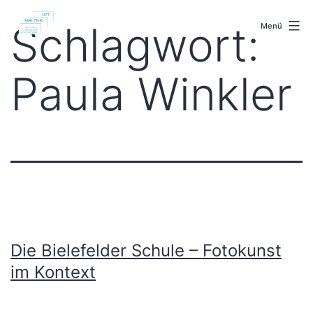
Zum
malenki.net
Inhalt
Schlagwort:
Menü
springen
Paula Winkler
Die Bielefelder Schule – Fotokunst
im Kontext