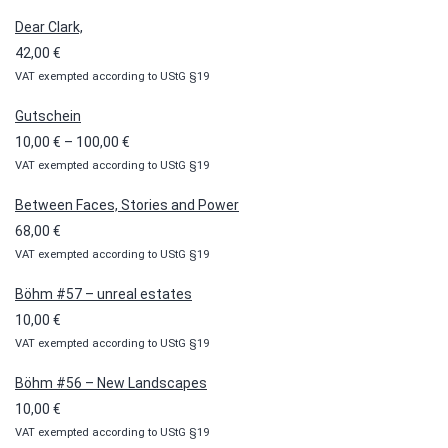
Dear Clark,
42,00
€
VAT exempted according to UStG §19
Gutschein
Preisspanne:
10,00
€
–
100,00
€
VAT exempted according to UStG §19
10,00 €
bis
Between Faces, Stories and Power
100,00 €
68,00
€
VAT exempted according to UStG §19
Böhm #57 – unreal estates
10,00
€
VAT exempted according to UStG §19
Böhm #56 – New Landscapes
10,00
€
VAT exempted according to UStG §19