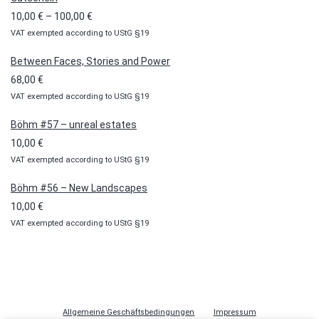
Preisspanne:
10,00
€
–
100,00
€
VAT exempted according to UStG §19
10,00 €
bis
Between Faces, Stories and Power
100,00 €
68,00
€
VAT exempted according to UStG §19
Böhm #57 – unreal estates
10,00
€
VAT exempted according to UStG §19
Böhm #56 – New Landscapes
10,00
€
VAT exempted according to UStG §19
Allgemeine Geschäftsbedingungen
Impressum