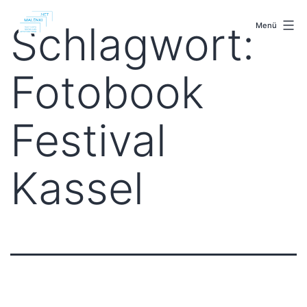
Zum
malenki.net
Inhalt
Schlagwort:
Menü
springen
Fotobook
Festival
Kassel