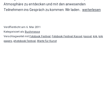
Atmosphäre zu entdecken und mit den anwesenden
kijk:papers
Teilnehmern ins Gespräch zu kommen. Wir laden…
weiterlesen
2011
Veröffentlicht am
6. Mai 2011
Kategorisiert als
Buchmesse
Verschlagwortet mit
Fotobook Festival
,
Fotobook Festival Kassel
,
kassel
,
kijk
,
kijk
papers
,
photobook festival
,
Warte für Kunst