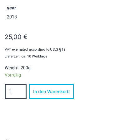
year
2013
25,00
€
VAT exempted according to UStG §19
Lieferzeit: ca. 10 Werktage
Weight: 200g
Vorrätig
The
In den Warenkorb
Breaking
of
the
Vessels
Menge