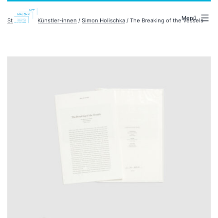
Zum
malenki.net
Inhalt
Menü
Startseite
/
Künstler-innen
/
Simon Holischka
/ The Breaking of the Vessels
springen