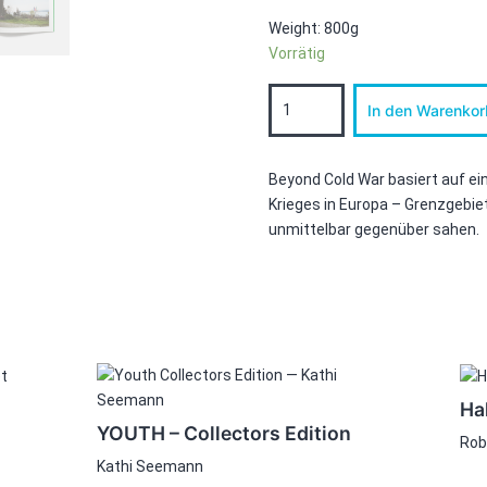
Weight: 800g
Vorrätig
Beyond
In den Warenkor
Cold
War
Menge
Beyond Cold War basiert auf ei
Krieges in Europa – Grenzgebi
unmittelbar gegenüber sahen.
Ha
YOUTH – Collectors Edition
Rob
Kathi Seemann