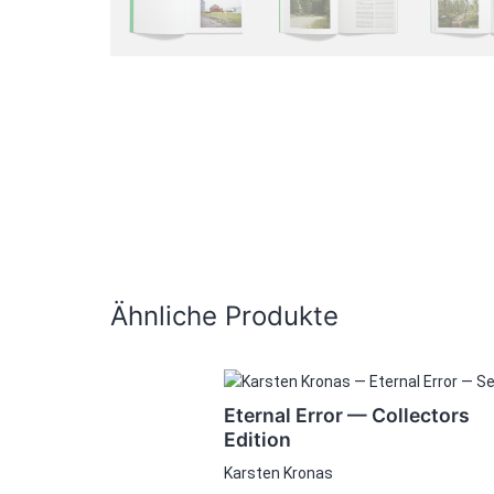
Ähnliche Produkte
Dieses
Produkt
Eternal Error — Collectors
weist
Edition
mehrere
Karsten Kronas
Varianten