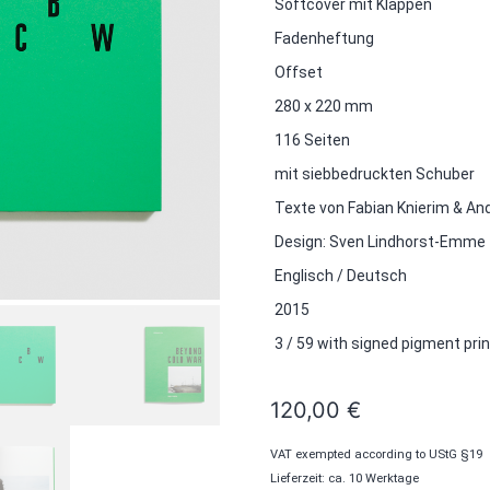
Softcover mit Klappen
Fadenheftung
Offset
280 x 220 mm
116 Seiten
mit siebbedruckten Schuber
Texte von Fabian Knierim & A
Design: Sven Lindhorst-Emme
Englisch / Deutsch
2015
3 / 59 with signed pigment pri
120,00
€
VAT exempted according to UStG §19
Lieferzeit: ca. 10 Werktage