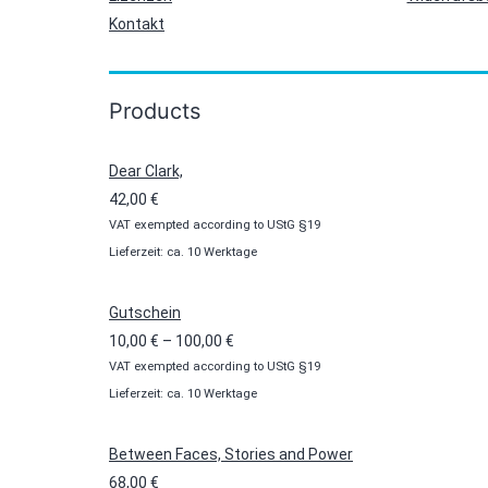
Kontakt
Products
Dear Clark,
42,00
€
VAT exempted according to UStG §19
Lieferzeit: ca. 10 Werktage
Gutschein
Preisspanne:
10,00
€
–
100,00
€
VAT exempted according to UStG §19
10,00 €
Lieferzeit: ca. 10 Werktage
bis
100,00 €
Between Faces, Stories and Power
68,00
€