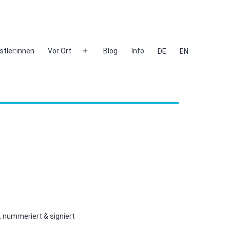
stler:innen
Vor Ort
Blog
Info
DE
EN
Menü
öffnen
, nummeriert & signiert