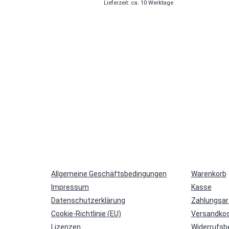
Lieferzeit: ca. 10 Werktage
auf.
Die
Optionen
können
auf
der
Produktseite
gewählt
werden
Allgemeine Geschäftsbedingungen
Warenkorb
Impressum
Kasse
Datenschutzerklärung
Zahlungsar
Cookie-Richtlinie (EU)
Versandkos
Lizenzen
Widerrufsb