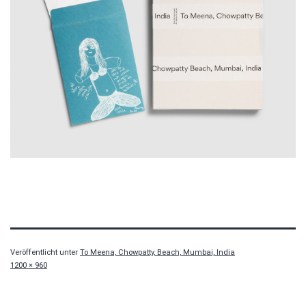
Veröffentlicht unter
To Meena, Chowpatty, Beach, Mumbai, India
Originalgröße
1200 × 960