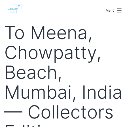
Zum
malenki.net
Inhalt
Menü
springen
To Meena,
Chowpatty,
Beach,
Mumbai, India
— Collectors