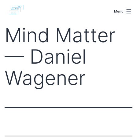
Zum
malenki.net
Inhalt
Menü
springen
Mind Matter
— Daniel
Wagener