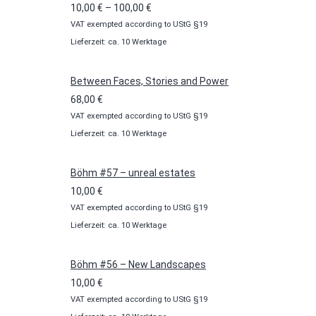
Preisspanne:
10,00
€
–
100,00
€
VAT exempted according to UStG §19
10,00 €
Lieferzeit: ca. 10 Werktage
bis
100,00 €
Between Faces, Stories and Power
68,00
€
VAT exempted according to UStG §19
Lieferzeit: ca. 10 Werktage
Böhm #57 – unreal estates
10,00
€
VAT exempted according to UStG §19
Lieferzeit: ca. 10 Werktage
Böhm #56 – New Landscapes
10,00
€
VAT exempted according to UStG §19