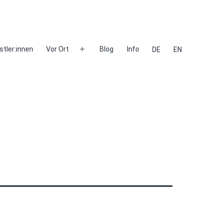
stler:innen
Vor Ort
Blog
Info
DE
EN
Menü
öffnen