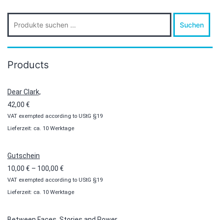
Suche
Suchen
nach:
Products
Dear Clark,
42,00
€
VAT exempted according to UStG §19
Lieferzeit: ca. 10 Werktage
Gutschein
Preisspanne:
10,00
€
–
100,00
€
VAT exempted according to UStG §19
10,00 €
Lieferzeit: ca. 10 Werktage
bis
100,00 €
Between Faces, Stories and Power