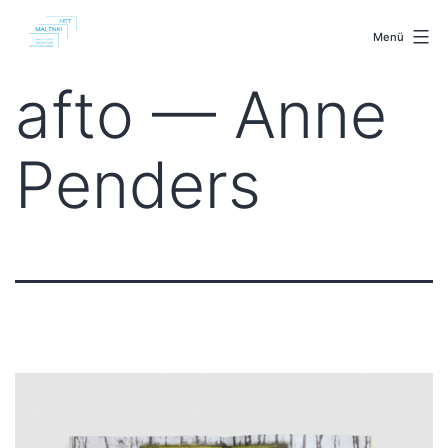
Zum
malenki.net
Inhalt
Menü
springen
afto — Anne
Penders