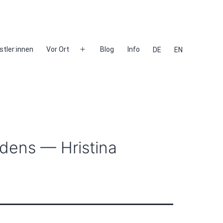
stler:innen
Vor Ort
Blog
Info
DE
EN
Menü
öffnen
rdens — Hristina