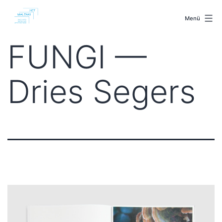
Zum
malenki.net
Inhalt
Menü
springen
FUNGI —
Dries Segers