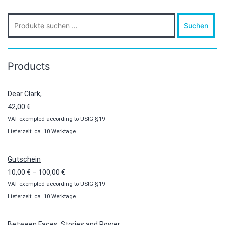
Suche
Suchen
nach:
Products
Dear Clark,
42,00
€
VAT exempted according to UStG §19
Lieferzeit: ca. 10 Werktage
Gutschein
Preisspanne:
10,00
€
–
100,00
€
VAT exempted according to UStG §19
10,00 €
Lieferzeit: ca. 10 Werktage
bis
100,00 €
Between Faces, Stories and Power