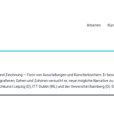
Arbeiten
Kün
n und Zeichnung — Form von Ausstellungen und Künstlerbüchern. Er be
fieren, Gehen und Zuhören versucht er, neue mögliche Narrative zu u
unst Leipzig (D), ITT Dublin (IRL) und der Universität Bamberg (D). Der