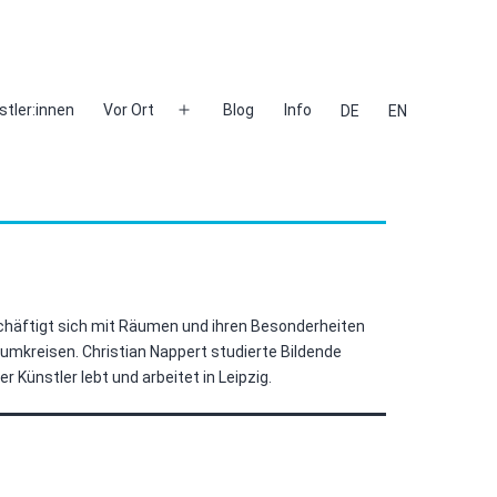
stler:innen
Vor Ort
Blog
Info
DE
EN
Menü
öffnen
schäftigt sich mit Räumen und ihren Besonderheiten
mkreisen. Christian Nappert studierte Bildende
 Künstler lebt und arbeitet in Leipzig.