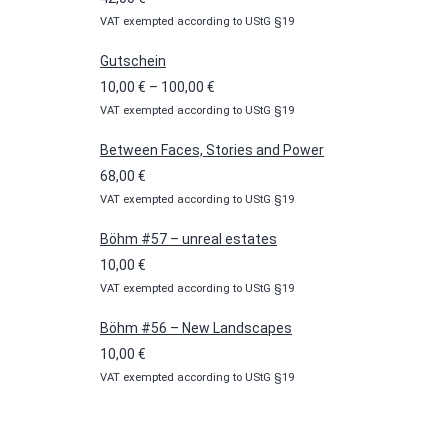
VAT exempted according to UStG §19
Gutschein
Preisspanne:
10,00
€
–
100,00
€
VAT exempted according to UStG §19
10,00 €
bis
Between Faces, Stories and Power
100,00 €
68,00
€
VAT exempted according to UStG §19
Böhm #57 – unreal estates
10,00
€
VAT exempted according to UStG §19
Böhm #56 – New Landscapes
10,00
€
VAT exempted according to UStG §19